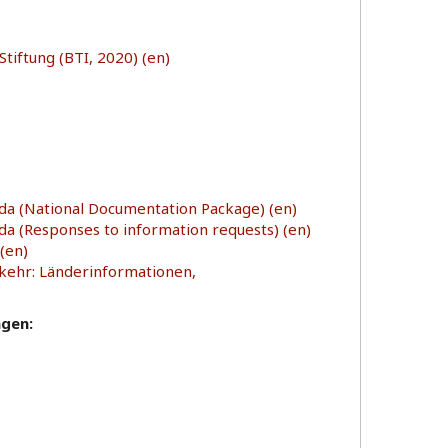
tiftung (BTI, 2020) (en)
da (National Documentation Package) (en)
a (Responses to information requests) (en)
(en)
kkehr: Länderinformationen,
agen: